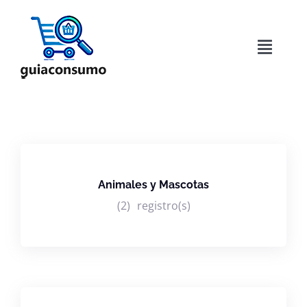
Saltar
al
contenido
Toggle
Naviga
Inicio
Acerca de
Directorio
Animales y Mascotas
(2)
registro(s)
Blog
Contactar