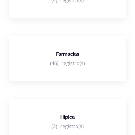
(4)
registro(s)
Farmacias
(46)
registro(s)
Hipica
(2)
registro(s)