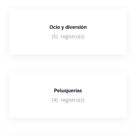
Ocio y diversión
(5)
registro(s)
Peluquerías
(4)
registro(s)