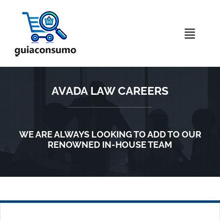
Saltar
al
contenido
Toggle
Naviga
Inicio
AVADA LAW CAREERS
Acerca de
Directorio
WE ARE ALWAYS LOOKING TO ADD TO OUR
RENOWNED IN-HOUSE TEAM
Blog
Contactar