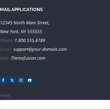
MAIL APPLICATIONS
12345 North Main Street,
New York, NY 555555
Phone:
1.800.555.6789
Email:
support@your-domain.com
Web:
Themefusion.com
NAME