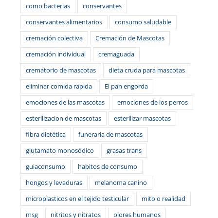
como bacterias
conservantes
conservantes alimentarios
consumo saludable
cremación colectiva
Cremación de Mascotas
cremación individual
cremaguada
crematorio de mascotas
dieta cruda para mascotas
eliminar comida rapida
El pan engorda
emociones de las mascotas
emociones de los perros
esterilizacion de mascotas
esterilizar mascotas
fibra dietética
funeraria de mascotas
glutamato monosódico
grasas trans
guiaconsumo
habitos de consumo
hongos y levaduras
melanoma canino
microplasticos en el tejido testicular
mito o realidad
msg
nitritos y nitratos
olores humanos