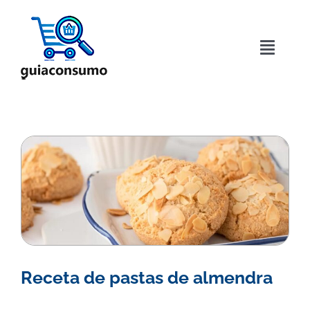
Saltar
al
contenido
Toggle
Naviga
Inicio
Acerca de
Directorio
Blog
Contactar
Receta de pastas de almendra