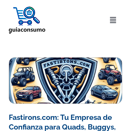
Saltar
al
contenido
Toggle
Naviga
Inicio
Acerca de
Directorio
Blog
Contactar
Fastirons.com: Tu Empresa de
Confianza para Quads, Buggys,