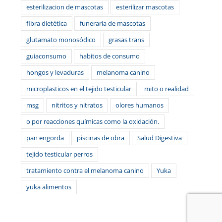
esterilizacion de mascotas
esterilizar mascotas
fibra dietética
funeraria de mascotas
glutamato monosódico
grasas trans
guiaconsumo
habitos de consumo
hongos y levaduras
melanoma canino
microplasticos en el tejido testicular
mito o realidad
msg
nitritos y nitratos
olores humanos
o por reacciones químicas como la oxidación.
pan engorda
piscinas de obra
Salud Digestiva
tejido testicular perros
tratamiento contra el melanoma canino
Yuka
yuka alimentos