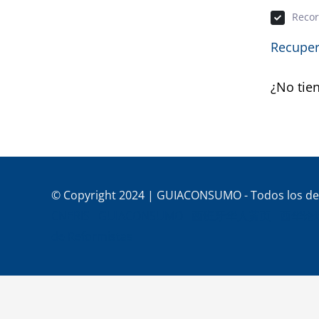
Reco
Recuper
¿No tie
© Copyright 2024 | GUIACONSUMO - Todos los de
CNERIS
GUIACONSUMO
西班牙华人黄页
西华论
de Reformistas