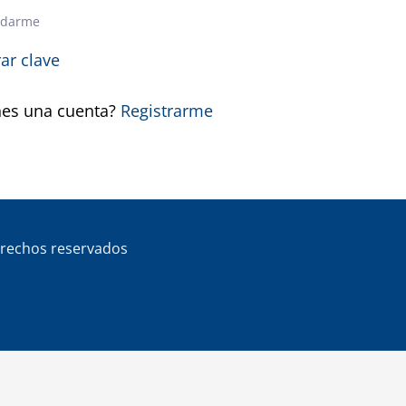
rdarme
ar clave
nes una cuenta?
Registrarme
rechos reservados
坛
西班牙华人网
Cremaguada
Moviecan
Directorio