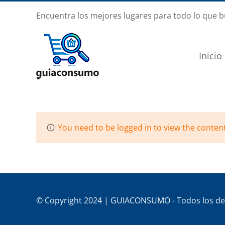
Saltar
Encuentra los mejores lugares para todo lo que 
al
contenido
Inicio
You need to be logged in to view the content
© Copyright 2024 | GUIACONSUMO - Todos los de
CNERIS
GUIACONSUMO
西班牙华人黄页
西华论