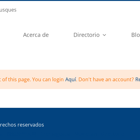
busques
Acerca de
Directorio
Bl
 of this page. You can login
Aquí
. Don't have an account?
R
rechos reservados
坛
西班牙华人网
Cremaguada
Moviecan
Directorio