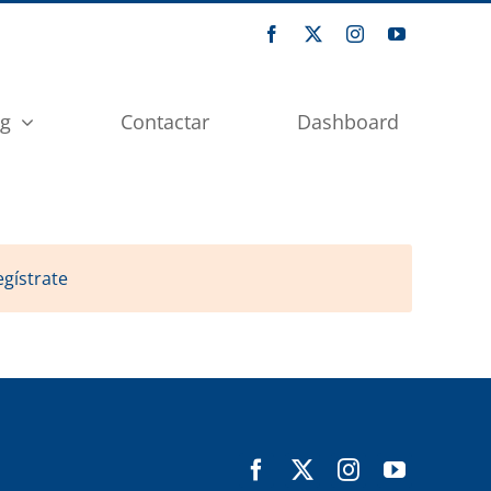
og
Contactar
Dashboard
egístrate