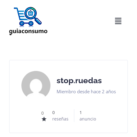
Saltar
al
contenido
Toggle
Naviga
Inicio
Acerca de
Directorio
stop.ruedas
Miembro desde hace 2 años
Blog
0
1
0
Contactar
reseñas
anuncio