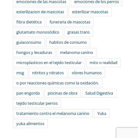
emociones de las mascotas
emociones de los perros
esterilizacion de mascotas
esterilizar mascotas
fibra dietética
funeraria de mascotas
glutamato monosódico
grasas trans
guiaconsumo
habitos de consumo
hongos y levaduras
melanoma canino
microplasticos en el tejido testicular
mito o realidad
msg
nitritos y nitratos
olores humanos
o por reacciones químicas como la oxidación.
pan engorda
piscinas de obra
Salud Digestiva
tejido testicular perros
tratamiento contra el melanoma canino
Yuka
yuka alimentos