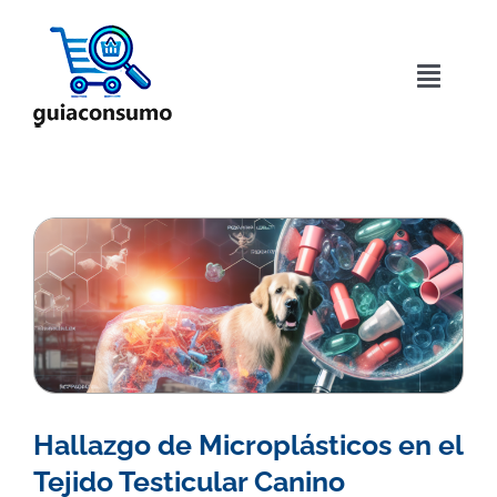
Saltar
al
contenido
Toggle
Naviga
Inicio
Acerca de
Directorio
Blog
Contactar
Hallazgo de Microplásticos en el
Tejido Testicular Canino