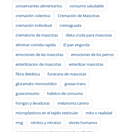
conservantes alimentarios
consumo saludable
cremación colectiva
Cremación de Mascotas
cremación individual
cremaguada
crematorio de mascotas
dieta cruda para mascotas
eliminar comida rapida
El pan engorda
emociones de las mascotas
emociones de los perros
esterilizacion de mascotas
esterilizar mascotas
fibra dietética
funeraria de mascotas
glutamato monosódico
grasas trans
guiaconsumo
habitos de consumo
hongos y levaduras
melanoma canino
microplasticos en el tejido testicular
mito o realidad
msg
nitritos y nitratos
olores humanos