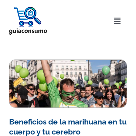
Saltar
al
contenido
Toggle
Naviga
Inicio
Acerca de
Directorio
Blog
Contactar
Beneficios de la marihuana en tu
cuerpo y tu cerebro