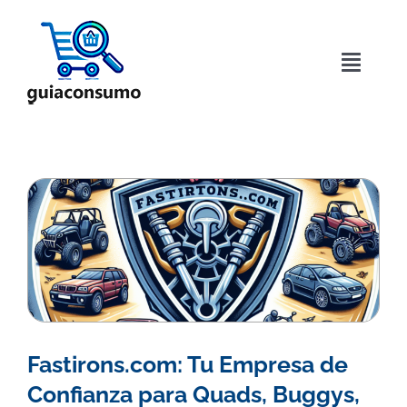
Saltar
al
contenido
Toggle
Naviga
Inicio
Acerca de
Directorio
Blog
Contactar
Fastirons.com: Tu Empresa de
Confianza para Quads, Buggys,