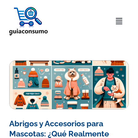
Saltar
al
contenido
Toggle
Naviga
Inicio
Acerca de
Directorio
Blog
Contactar
Abrigos y Accesorios para
Mascotas: ¿Qué Realmente