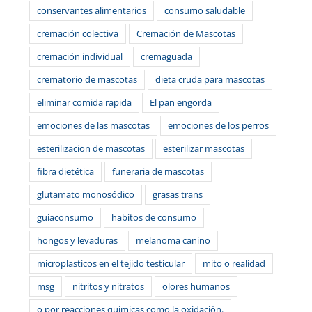
conservantes alimentarios
consumo saludable
cremación colectiva
Cremación de Mascotas
cremación individual
cremaguada
crematorio de mascotas
dieta cruda para mascotas
eliminar comida rapida
El pan engorda
emociones de las mascotas
emociones de los perros
esterilizacion de mascotas
esterilizar mascotas
fibra dietética
funeraria de mascotas
glutamato monosódico
grasas trans
guiaconsumo
habitos de consumo
hongos y levaduras
melanoma canino
microplasticos en el tejido testicular
mito o realidad
msg
nitritos y nitratos
olores humanos
o por reacciones químicas como la oxidación.