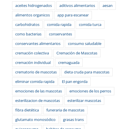
aceites hidrogenados
aditivos alimentarios
aesan
alimentos organicos
app para escanear
carbohidratos
comida rapida
comida turca
como bacterias
conservantes
conservantes alimentarios
consumo saludable
cremación colectiva
Cremación de Mascotas
cremación individual
cremaguada
crematorio de mascotas
dieta cruda para mascotas
eliminar comida rapida
El pan engorda
emociones de las mascotas
emociones de los perros
esterilizacion de mascotas
esterilizar mascotas
fibra dietética
funeraria de mascotas
glutamato monosódico
grasas trans