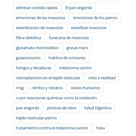
eliminar comida rapida
El pan engorda
emociones de las mascotas
emociones de los perros
esterilizacion de mascotas
esterilizar mascotas
fibra dietética
funeraria de mascotas
glutamato monosódico
grasas trans
guiaconsumo
habitos de consumo
hongos y levaduras
melanoma canino
microplasticos en el tejido testicular
mito o realidad
msg
nitritos y nitratos
olores humanos
o por reacciones químicas como la oxidación.
pan engorda
piscinas de obra
Salud Digestiva
tejido testicular perros
tratamiento contra el melanoma canino
Yuka