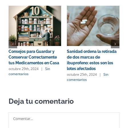
Consejos para Guardar y
Sanidad ordena la retirada
A
Conservar Correctamente
de dos marcas de
s
tus Medicamentos en Casa
ibuprofeno: estos son los
v
octubre 29th, 2024
|
Sin
lotes afectados
c
comentarios
octubre 25th, 2024
|
Sin
m
comentarios
o
c
Deja tu comentario
Comentar