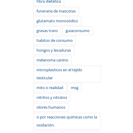
fibra dietética
funeraria de mascotas
glutamato monosódico
grasas trans
guiaconsumo
habitos de consumo
hongos y levaduras
melanoma canino
microplasticos en el tejido
testicular
mito o realidad
msg
nitritos y nitratos
olores humanos
o por reacciones químicas como la
o
ónico
oxidación.