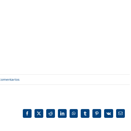
 comentarios
Facebook
X
Reddit
LinkedIn
WhatsApp
Tumblr
Pinterest
Vk
Corre
electr