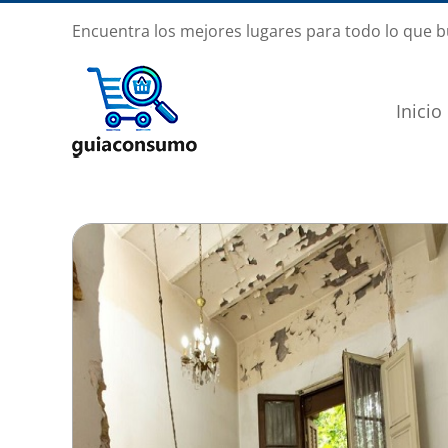
Saltar
Encuentra los mejores lugares para todo lo que 
al
contenido
Inicio
Ver
imagen
más
grande