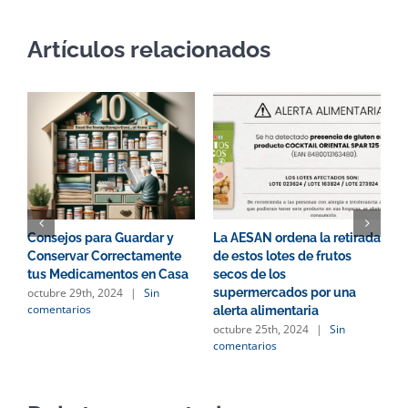
Artículos relacionados
Consejos para Guardar y
La AESAN ordena la retirada
S
Conservar Correctamente
de estos lotes de frutos
d
tus Medicamentos en Casa
secos de los
i
octubre 29th, 2024
|
Sin
supermercados por una
l
comentarios
o
alerta alimentaria
c
octubre 25th, 2024
|
Sin
comentarios