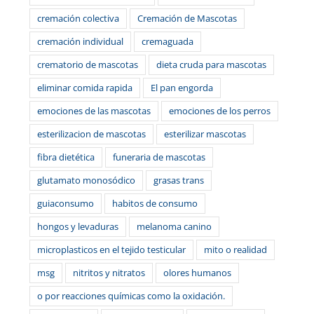
cremación colectiva
Cremación de Mascotas
cremación individual
cremaguada
crematorio de mascotas
dieta cruda para mascotas
eliminar comida rapida
El pan engorda
emociones de las mascotas
emociones de los perros
esterilizacion de mascotas
esterilizar mascotas
fibra dietética
funeraria de mascotas
glutamato monosódico
grasas trans
guiaconsumo
habitos de consumo
hongos y levaduras
melanoma canino
microplasticos en el tejido testicular
mito o realidad
msg
nitritos y nitratos
olores humanos
o por reacciones químicas como la oxidación.