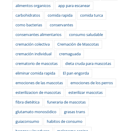
alimentos organicos
app para escanear
carbohidratos
comida rapida
comida turca
como bacterias
conservantes
conservantes alimentarios
consumo saludable
cremación colectiva
Cremación de Mascotas
cremación individual
cremaguada
crematorio de mascotas
dieta cruda para mascotas
eliminar comida rapida
El pan engorda
emociones de las mascotas
emociones de los perros
esterilizacion de mascotas
esterilizar mascotas
fibra dietética
funeraria de mascotas
glutamato monosódico
grasas trans
guiaconsumo
habitos de consumo